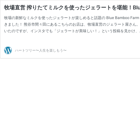
牧場直営 搾りたてミルクを使ったジェラートを堪能！Blue Bam
牧場の新鮮なミルクを使ったジェラートが楽しめると話題の Blue Bamboo Far
きました！ 熊谷市間々田にあるこちらのお店は、牧場直営のジェラート屋さん。
いたのですが、インスタでも「ジェラートが美味しい！」という投稿を見かけ、
フェ 訪れたのは温かい日曜日の午後。まさにジェラート日和！
駐車場に車
ぇ。 のんびり田舎道に突如現れるなおしゃれな建物！ …
ハートツリー〜人生を楽しもう〜