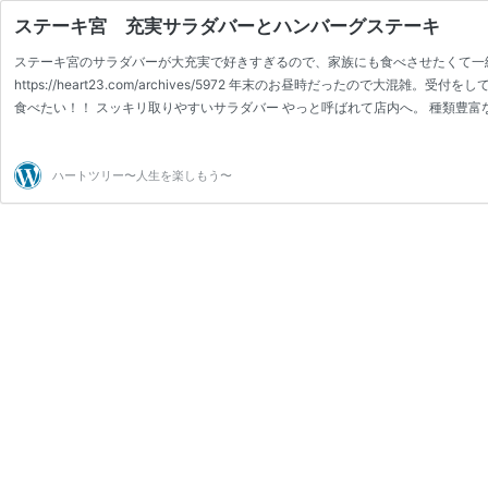
ステーキ宮 充実サラダバーとハンバーグステーキ
ステーキ宮のサラダバーが大充実で好きすぎるので、家族にも食べさせたくて一
https://heart23.com/archives/5972 年末のお昼時だったので大
食べたい！！ スッキリ取りやすいサラダバー やっと呼ばれて店内へ。 種類豊
サラダボール持ってきてからスタートですがセルフになっていました。 安定のコ
酸味が絶妙。パスタって感じもなくぱくぱく行けちゃう。 最近色…
ハートツリー〜人生を楽しもう〜