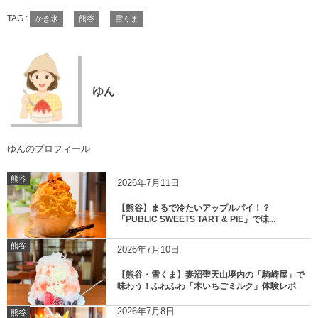
TAG :
かき氷
熊谷
雪くま
ゆん
ゆんのプロフィール
熊谷
2026年7月11日
【熊谷】まるで冷たいアップルパイ！？
「PUBLIC SWEETS TART & PIE」で味...
熊谷
2026年7月10日
【熊谷・雪くま】妻沼聖天山境内の「騎崎屋」で
味わう！ふわふわ「木いちごミルク」体験レポ
2026年7月8日
熊谷