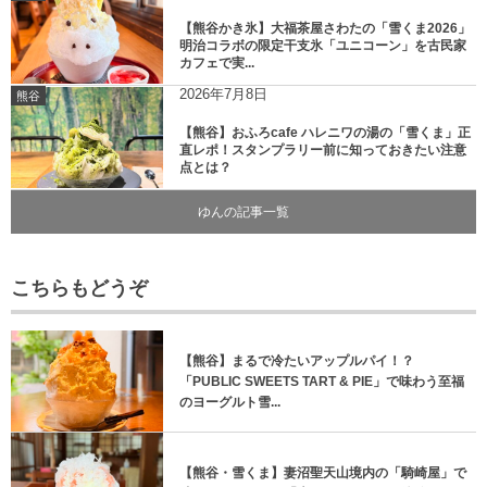
【熊谷かき氷】大福茶屋さわたの「雪くま2026」
明治コラボの限定干支氷「ユニコーン」を古民家
カフェで実...
2026年7月8日
熊谷
【熊谷】おふろcafe ハレニワの湯の「雪くま」正
直レポ！スタンプラリー前に知っておきたい注意
点とは？
ゆんの記事一覧
こちらもどうぞ
【熊谷】まるで冷たいアップルパイ！？
「PUBLIC SWEETS TART & PIE」で味わう至福
のヨーグルト雪...
【熊谷・雪くま】妻沼聖天山境内の「騎崎屋」で