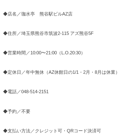
◆店名／珈水亭 熊谷駅ビルAZ店
◆住所／埼玉県熊谷市筑波2-115 アズ熊谷5F
◆営業時間／10:00〜21:00（L.O.20:30）
◆定休日／年中無休（AZ休館日の1/1・2月・8月は休業）
◆電話／048-514-2151
◆予約／不要
◆支払い方法／クレジット可・QRコード決済可