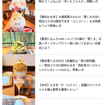
味わう！ふわふわ「木いちごミルク」体験レポ
【熊谷かき氷】大福茶屋さわたの「雪くま2026」
明治コラボの限定干支氷「ユニコーン」を古民家
カフェで実食レポ
【熊谷】おふろcafe ハレニワの湯の「雪くま」正
直レポ！スタンプラリー前に知っておきたい注意
点とは？
【熊谷雪くま2026】1店舗目は「茶の西田園」
へ！明治コラボの試作かき氷「和紅茶ヨーグルト
ミルクにオレンジみかん」実食レポ
【本庄】かき氷「S°（エスド）」話題のドバイチ
ョコ＆極上新茶を徹底レビュー