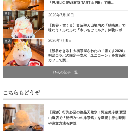
「PUBLIC SWEETS TART & PIE」で味...
熊谷
2026年7月10日
【熊谷・雪くま】妻沼聖天山境内の「騎崎屋」で
味わう！ふわふわ「木いちごミルク」体験レポ
2026年7月8日
熊谷
【熊谷かき氷】大福茶屋さわたの「雪くま2026」
明治コラボの限定干支氷「ユニコーン」を古民家
カフェで実...
ゆんの記事一覧
こちらもどうぞ
【長瀞】行列必至の絶品天然氷！阿左美冷蔵 寶登
山道店で「秘伝みつの抹茶餡」を堪能｜待ち時間
や注文方法も解説