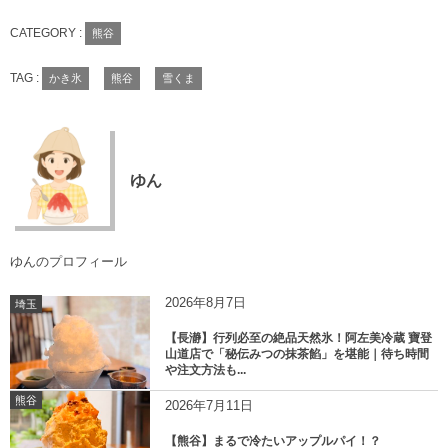
CATEGORY :
熊谷
TAG :
かき氷
熊谷
雪くま
ゆん
ゆんのプロフィール
2026年8月7日
埼玉
【長瀞】行列必至の絶品天然氷！阿左美冷蔵 寶登
山道店で「秘伝みつの抹茶餡」を堪能｜待ち時間
や注文方法も...
熊谷
2026年7月11日
【熊谷】まるで冷たいアップルパイ！？