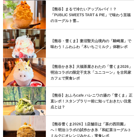
【熊谷】まるで冷たいアップルパイ！？
「PUBLIC SWEETS TART & PIE」で味わう至福
のヨーグルト雪...
【熊谷・雪くま】妻沼聖天山境内の「騎崎屋」で
味わう！ふわふわ「木いちごミルク」体験レポ
【熊谷かき氷】大福茶屋さわたの「雪くま2026」
明治コラボの限定干支氷「ユニコーン」を古民家
カフェで実食レポ
【熊谷】おふろcafe ハレニワの湯の「雪くま」正
直レポ！スタンプラリー前に知っておきたい注意
点とは？
【熊谷雪くま2026】1店舗目は「茶の西田園」
へ！明治コラボの試作かき氷「和紅茶ヨーグルト
ミルクにオレンジみかん」実食レポ