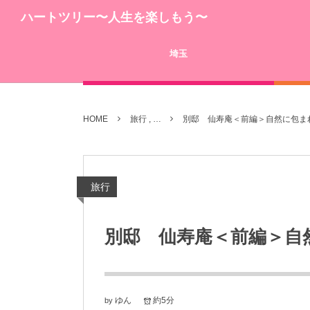
ハートツリー〜人生を楽しもう〜
埼玉
HOME
旅行 , …
別邸 仙寿庵＜前編＞自然に包ま
旅行
別邸 仙寿庵＜前編＞自
ゆん
約5分
by