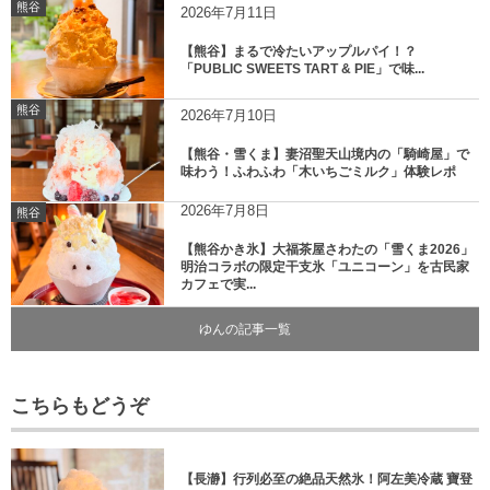
熊谷
2026年7月11日
【熊谷】まるで冷たいアップルパイ！？
「PUBLIC SWEETS TART & PIE」で味...
熊谷
2026年7月10日
【熊谷・雪くま】妻沼聖天山境内の「騎崎屋」で
味わう！ふわふわ「木いちごミルク」体験レポ
2026年7月8日
熊谷
【熊谷かき氷】大福茶屋さわたの「雪くま2026」
明治コラボの限定干支氷「ユニコーン」を古民家
カフェで実...
ゆんの記事一覧
こちらもどうぞ
【長瀞】行列必至の絶品天然氷！阿左美冷蔵 寶登