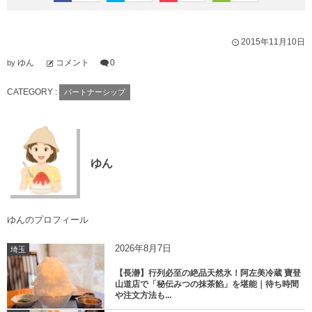
2015年11月10日
ゆん
コメント
0
by
CATEGORY :
パートナーシップ
ゆん
ゆんのプロフィール
2026年8月7日
埼玉
【長瀞】行列必至の絶品天然氷！阿左美冷蔵 寶登
山道店で「秘伝みつの抹茶餡」を堪能｜待ち時間
や注文方法も...