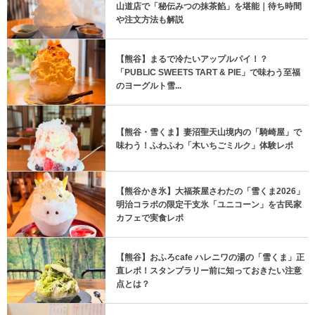
山道店で「秘伝みつの抹茶餡」を堪能｜待ち時間
や注文方法も解説
【熊谷】まるで冷たいアップルパイ！？
「PUBLIC SWEETS TART & PIE」で味わう至福
のヨーグルト雪...
【熊谷・雪くま】妻沼聖天山境内の「騎崎屋」で
味わう！ふわふわ「木いちごミルク」体験レポ
【熊谷かき氷】大福茶屋さわたの「雪くま2026」
明治コラボの限定干支氷「ユニコーン」を古民家
カフェで実食レポ
【熊谷】おふろcafe ハレニワの湯の「雪くま」正
直レポ！スタンプラリー前に知っておきたい注意
点とは？