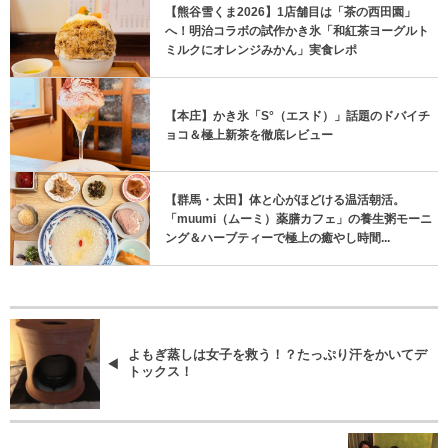
【熊谷雪くま2026】1店舗目は「茶の西田園」
へ！明治コラボの試作かき氷「和紅茶ヨーグルト
ミルクにオレンジみかん」実食レポ
【本庄】かき氷「S°（エスド）」話題のドバイチ
ョコ＆極上新茶を徹底レビュー
【群馬・太田】体と心がほどける温活朝活。
「muumi（ムーミ）薬膳カフェ」の養生粥モーニ
ング＆ハーブティーで極上の癒やし時間...
よもぎ蒸しは女子を救う！？たっぷり汗をかいてデ
トックス！