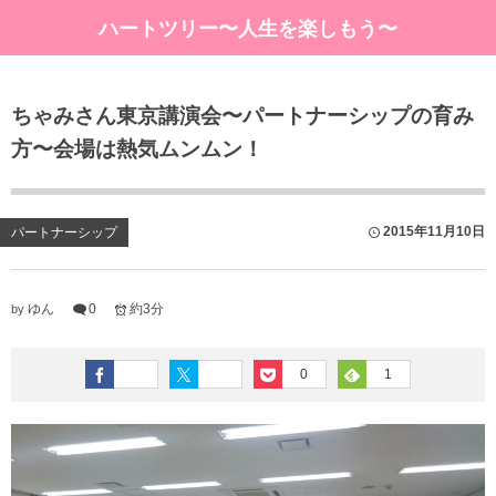
ハートツリー〜人生を楽しもう〜
ちゃみさん東京講演会〜パートナーシップの育み
方〜会場は熱気ムンムン！
2015年11月10日
パートナーシップ
ゆん
0
約3分
by
0
1