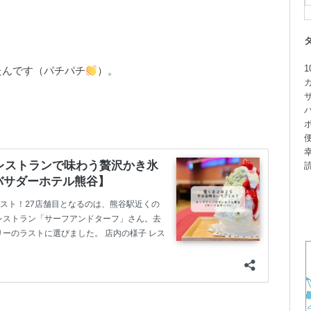
1
たんです（パチパチ
）。