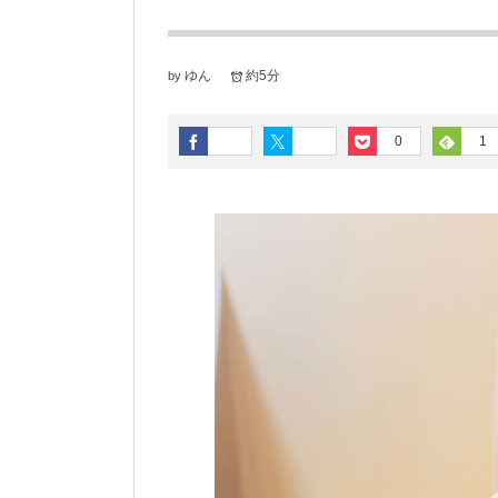
ゆん
約5分
by
0
1