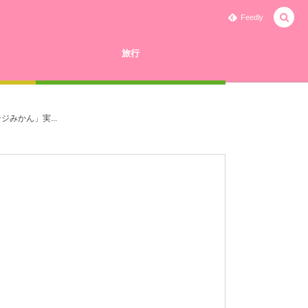
Feedly
旅行
みかん」実...