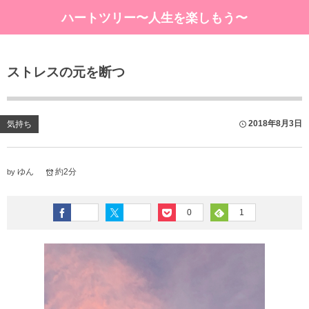
ハートツリー〜人生を楽しもう〜
ストレスの元を断つ
2018年8月3日
気持ち
ゆん
約2分
by
0
1