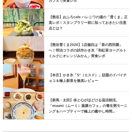
カフェで実食レポ
【熊谷】おふろcafe ハレニワの湯の「雪くま」正
直レポ！スタンプラリー前に知っておきたい注意
点とは？
【熊谷雪くま2026】1店舗目は「茶の西田園」
へ！明治コラボの試作かき氷「和紅茶ヨーグルト
ミルクにオレンジみかん」実食レポ
【本庄】かき氷「S°（エスド）」話題のドバイチ
ョコ＆極上新茶を徹底レビュー
【群馬・太田】体と心がほどける温活朝活。
「muumi（ムーミ）薬膳カフェ」の養生粥モーニ
ング＆ハーブティーで極上の癒やし時間...