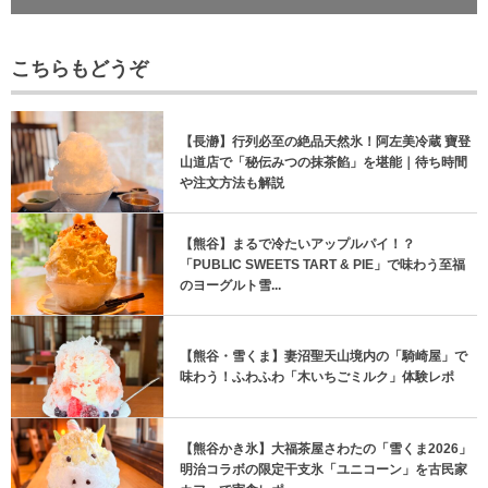
こちらもどうぞ
【長瀞】行列必至の絶品天然氷！阿左美冷蔵 寶登
山道店で「秘伝みつの抹茶餡」を堪能｜待ち時間
や注文方法も解説
【熊谷】まるで冷たいアップルパイ！？
「PUBLIC SWEETS TART & PIE」で味わう至福
のヨーグルト雪...
【熊谷・雪くま】妻沼聖天山境内の「騎崎屋」で
味わう！ふわふわ「木いちごミルク」体験レポ
【熊谷かき氷】大福茶屋さわたの「雪くま2026」
明治コラボの限定干支氷「ユニコーン」を古民家