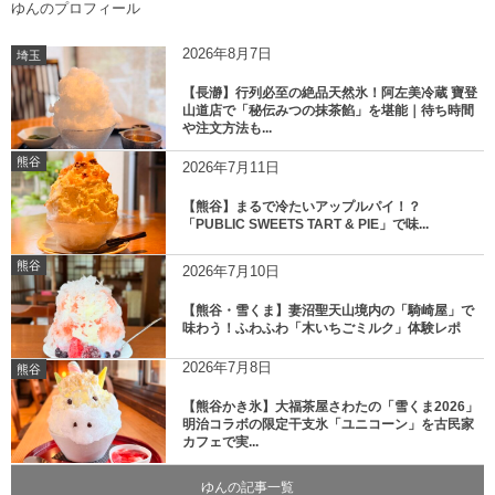
ゆんのプロフィール
2026年8月7日
埼玉
【長瀞】行列必至の絶品天然氷！阿左美冷蔵 寶登
山道店で「秘伝みつの抹茶餡」を堪能｜待ち時間
や注文方法も...
熊谷
2026年7月11日
【熊谷】まるで冷たいアップルパイ！？
「PUBLIC SWEETS TART & PIE」で味...
熊谷
2026年7月10日
【熊谷・雪くま】妻沼聖天山境内の「騎崎屋」で
味わう！ふわふわ「木いちごミルク」体験レポ
2026年7月8日
熊谷
【熊谷かき氷】大福茶屋さわたの「雪くま2026」
明治コラボの限定干支氷「ユニコーン」を古民家
カフェで実...
ゆんの記事一覧