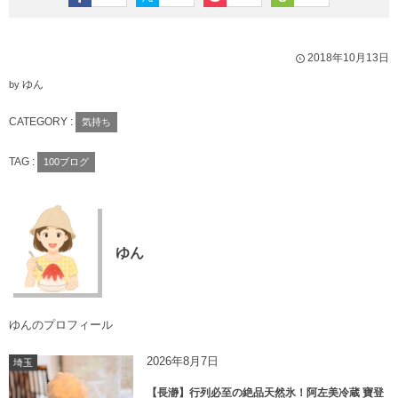
2018年10月13日
ゆん
by
CATEGORY :
気持ち
TAG :
100ブログ
ゆん
ゆんのプロフィール
2026年8月7日
埼玉
【長瀞】行列必至の絶品天然氷！阿左美冷蔵 寶登