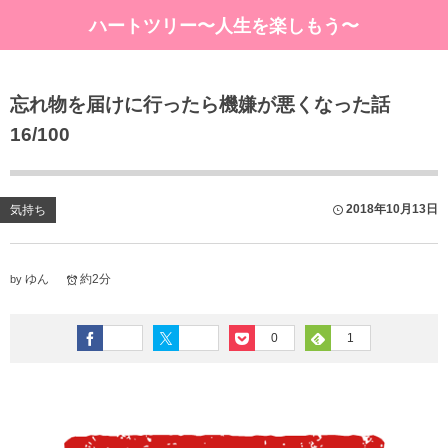
ハートツリー〜人生を楽しもう〜
忘れ物を届けに行ったら機嫌が悪くなった話
16/100
2018年10月13日
気持ち
ゆん
約2分
by
0
1