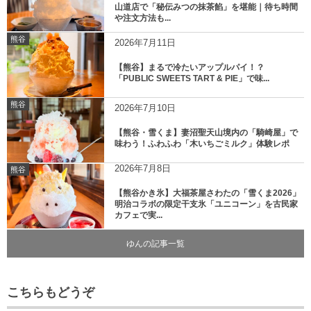
山道店で「秘伝みつの抹茶餡」を堪能｜待ち時間
や注文方法も...
熊谷
2026年7月11日
【熊谷】まるで冷たいアップルパイ！？
「PUBLIC SWEETS TART & PIE」で味...
熊谷
2026年7月10日
【熊谷・雪くま】妻沼聖天山境内の「騎崎屋」で
味わう！ふわふわ「木いちごミルク」体験レポ
2026年7月8日
熊谷
【熊谷かき氷】大福茶屋さわたの「雪くま2026」
明治コラボの限定干支氷「ユニコーン」を古民家
カフェで実...
ゆんの記事一覧
こちらもどうぞ