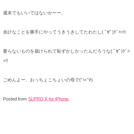
週末でもいいではないかーー。
余計なことを勝手にやってうきうきしてたわたし( ﾟ∀ﾟ)ｸﾞﾊｯ!!
要らないものを届けられて恥ずかしかったんだろうな( ﾟ∀ﾟ)ｸﾞﾊ
ｯ!!
ごめんよー、おっちょこちょいの母で(°ㅂ°҂)
Posted from
SLPRO X for iPhone
.