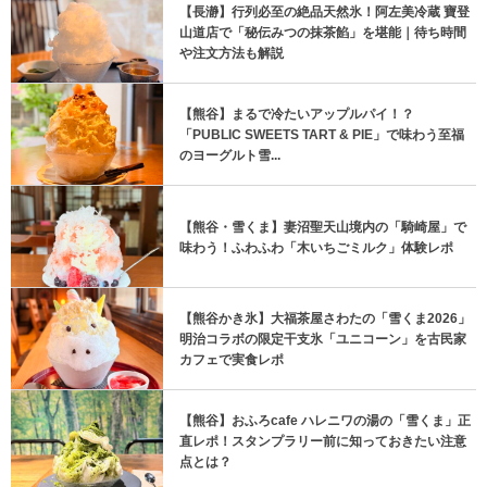
【長瀞】行列必至の絶品天然氷！阿左美冷蔵 寶登
山道店で「秘伝みつの抹茶餡」を堪能｜待ち時間
や注文方法も解説
【熊谷】まるで冷たいアップルパイ！？
「PUBLIC SWEETS TART & PIE」で味わう至福
のヨーグルト雪...
【熊谷・雪くま】妻沼聖天山境内の「騎崎屋」で
味わう！ふわふわ「木いちごミルク」体験レポ
【熊谷かき氷】大福茶屋さわたの「雪くま2026」
明治コラボの限定干支氷「ユニコーン」を古民家
カフェで実食レポ
【熊谷】おふろcafe ハレニワの湯の「雪くま」正
直レポ！スタンプラリー前に知っておきたい注意
点とは？