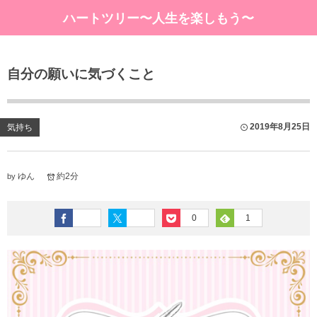
ハートツリー〜人生を楽しもう〜
自分の願いに気づくこと
2019年8月25日
気持ち
ゆん
約2分
by
0
1