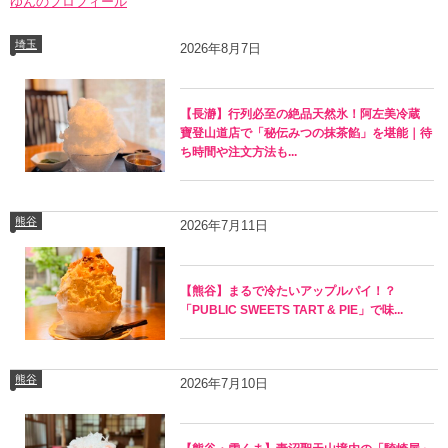
ゆんのプロフィール
埼玉
2026年8月7日
【長瀞】行列必至の絶品天然氷！阿左美冷蔵
寶登山道店で「秘伝みつの抹茶餡」を堪能｜待
ち時間や注文方法も...
熊谷
2026年7月11日
【熊谷】まるで冷たいアップルパイ！？
「PUBLIC SWEETS TART & PIE」で味...
熊谷
2026年7月10日