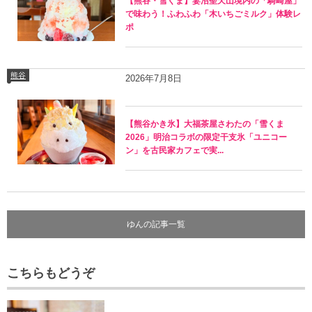
【熊谷・雪くま】妻沼聖天山境内の「騎崎屋」
で味わう！ふわふわ「木いちごミルク」体験レ
ポ
熊谷
2026年7月8日
【熊谷かき氷】大福茶屋さわたの「雪くま
2026」明治コラボの限定干支氷「ユニコー
ン」を古民家カフェで実...
ゆんの記事一覧
こちらもどうぞ