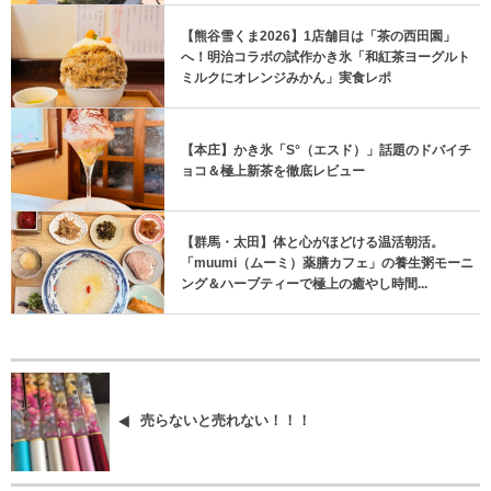
【熊谷雪くま2026】1店舗目は「茶の西田園」
へ！明治コラボの試作かき氷「和紅茶ヨーグルト
ミルクにオレンジみかん」実食レポ
【本庄】かき氷「S°（エスド）」話題のドバイチ
ョコ＆極上新茶を徹底レビュー
【群馬・太田】体と心がほどける温活朝活。
「muumi（ムーミ）薬膳カフェ」の養生粥モーニ
ング＆ハーブティーで極上の癒やし時間...
売らないと売れない！！！