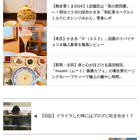
【熊谷雪くま2026】1店舗目は「茶の西田園」
へ！明治コラボの試作かき氷「和紅茶ヨーグルト
ミルクにオレンジみかん」実食レポ
【本庄】かき氷「S°（エスド）」話題のドバイチ
ョコ＆極上新茶を徹底レビュー
【群馬・太田】体と心がほどける温活朝活。
「muumi（ムーミ）薬膳カフェ」の養生粥モーニ
ング＆ハーブティーで極上の癒やし時間...
【日記】イライラした時にはブログに吐き出せ！？