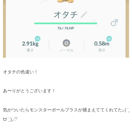
オタチの色違い！
あ〜りがとうございます！
気がついたらモンスターボールプラスが捕まえててくれてた｡( ´͈
ᗨ `͈ )◞♡⃛