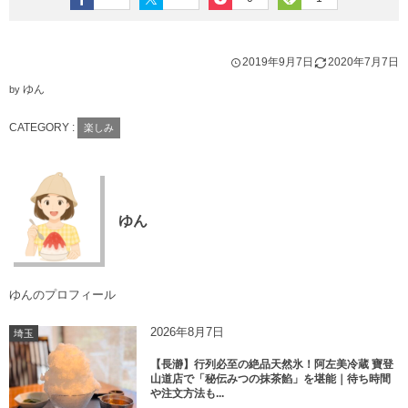
2019年9月7日
2020年7月7日
ゆん
by
CATEGORY :
楽しみ
ゆん
ゆんのプロフィール
2026年8月7日
埼玉
【長瀞】行列必至の絶品天然氷！阿左美冷蔵 寶登
山道店で「秘伝みつの抹茶餡」を堪能｜待ち時間
や注文方法も...