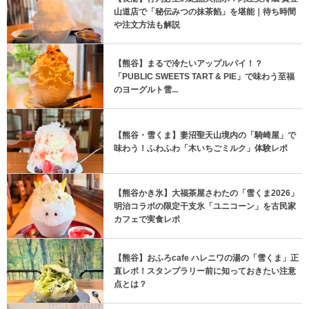
山道店で「秘伝みつの抹茶餡」を堪能｜待ち時間
や注文方法も解説
【熊谷】まるで冷たいアップルパイ！？
「PUBLIC SWEETS TART & PIE」で味わう至福
のヨーグルト雪...
【熊谷・雪くま】妻沼聖天山境内の「騎崎屋」で
味わう！ふわふわ「木いちごミルク」体験レポ
【熊谷かき氷】大福茶屋さわたの「雪くま2026」
明治コラボの限定干支氷「ユニコーン」を古民家
カフェで実食レポ
【熊谷】おふろcafe ハレニワの湯の「雪くま」正
直レポ！スタンプラリー前に知っておきたい注意
点とは？