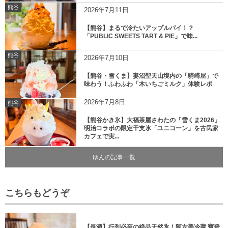
熊谷
2026年7月11日
【熊谷】まるで冷たいアップルパイ！？
「PUBLIC SWEETS TART & PIE」で味...
熊谷
2026年7月10日
【熊谷・雪くま】妻沼聖天山境内の「騎崎屋」で
味わう！ふわふわ「木いちごミルク」体験レポ
2026年7月8日
熊谷
【熊谷かき氷】大福茶屋さわたの「雪くま2026」
明治コラボの限定干支氷「ユニコーン」を古民家
カフェで実...
ゆんの記事一覧
こちらもどうぞ
【長瀞】行列必至の絶品天然氷！阿左美冷蔵 寶登