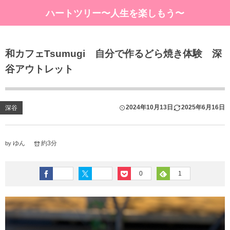
ハートツリー〜人生を楽しもう〜
和カフェTsumugi 自分で作るどら焼き体験 深
谷アウトレット
2024年10月13日
2025年6月16日
深谷
ゆん
約3分
by
0
1