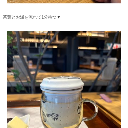
茶葉とお湯を淹れて1分待つ▼