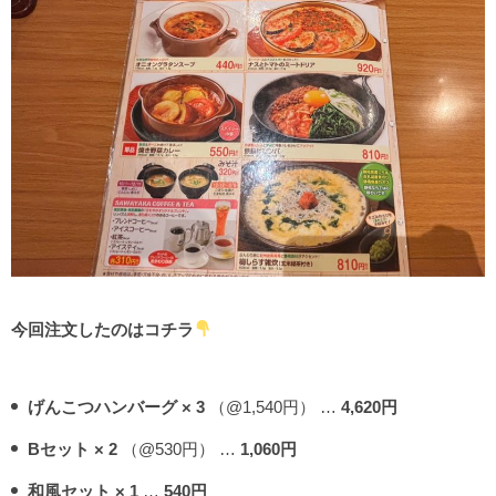
今回注文したのはコチラ
げんこつハンバーグ × 3
（@1,540円） …
4,620円
Bセット × 2
（@530円） …
1,060円
和風セット × 1
…
540円