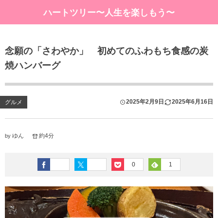
ハートツリー〜人生を楽しもう〜
念願の「さわやか」 初めてのふわもち食感の炭
焼ハンバーグ
2025年2月9日
2025年6月16日
グルメ
ゆん
約4分
by
0
1