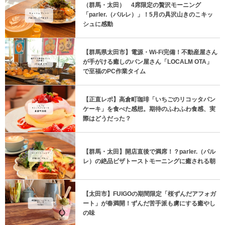
（群馬・太田） 4席限定の贅沢モーニング
「parler.（パルレ）」！5月の具沢山きのこキッ
シュに感動
【群馬県太田市】電源・Wi-Fi完備！不動産屋さん
が手がける癒しのパン屋さん「LOCALM OTA」
で至福のPC作業タイム
【正直レポ】高倉町珈琲「いちごのリコッタパン
ケーキ」を食べた感想。期待のふわふわ食感、実
際はどうだった？
【群馬・太田】開店直後で満席！？parler.（パル
レ）の絶品ピザトーストモーニングに癒される朝
【太田市】FUIGOの期間限定「桜ずんだアフォガ
ート」が春満開！ずんだ苦手派も虜にする癒やし
の味