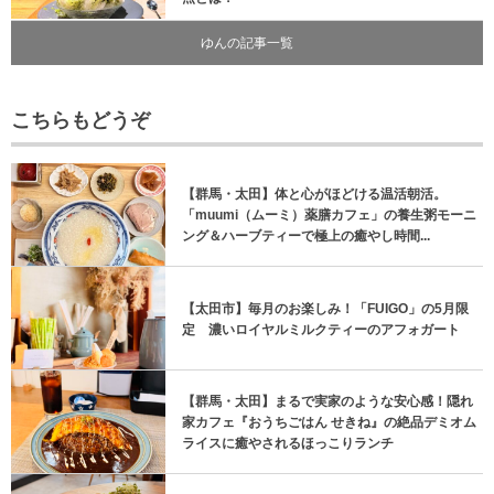
ゆんの記事一覧
こちらもどうぞ
【群馬・太田】体と心がほどける温活朝活。
「muumi（ムーミ）薬膳カフェ」の養生粥モーニ
ング＆ハーブティーで極上の癒やし時間...
【太田市】毎月のお楽しみ！「FUIGO」の5月限
定 濃いロイヤルミルクティーのアフォガート
【群馬・太田】まるで実家のような安心感！隠れ
家カフェ『おうちごはん せきね』の絶品デミオム
ライスに癒やされるほっこりランチ