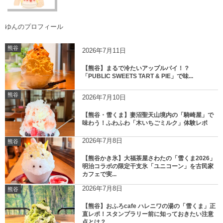
ゆんのプロフィール
熊谷
2026年7月11日
【熊谷】まるで冷たいアップルパイ！？
「PUBLIC SWEETS TART & PIE」で味...
熊谷
2026年7月10日
【熊谷・雪くま】妻沼聖天山境内の「騎崎屋」で
味わう！ふわふわ「木いちごミルク」体験レポ
2026年7月8日
熊谷
【熊谷かき氷】大福茶屋さわたの「雪くま2026」
明治コラボの限定干支氷「ユニコーン」を古民家
カフェで実...
2026年7月8日
熊谷
【熊谷】おふろcafe ハレニワの湯の「雪くま」正
直レポ！スタンプラリー前に知っておきたい注意
点とは？