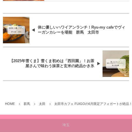
体に優しいハワイアンランチ！Ryu-my cafeでヴィ
ーガンカレーを堪能 群馬 太田市
【2025年雪くま】雪くま初めは「西田園」！お茶
屋さんで味わう抹茶と玄米の絶品かき氷
HOME
群馬
太田
太田市カフェ FUIGOの6月限定アフォガートが絶
埼玉