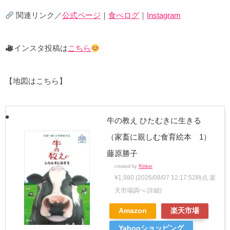
関連リンク／
公式ページ
｜
食べログ
｜
Instagram
インスタ投稿は
こちら
【地図はこちら】
牛の教え ひたむきに生きる
（家畜に親しむ食育絵本 1）
藤原勝子
created by
Rinker
¥1,980
(2026/08/07 12:17:52時点 楽
天市場調べ-
詳細)
Amazon
楽天市場
Yahooショッピング