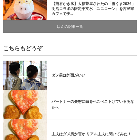
【熊谷かき氷】大福茶屋さわたの「雪くま2026」
明治コラボの限定干支氷「ユニコーン」を古民家
カフェで実...
ゆんの記事一覧
こちらもどうぞ
ダメ男は外面がいい
パートナーの失態に頭をぺこぺこ下げているあな
たへ
主夫はダメ男か否か リアル主夫に聞いてみた！