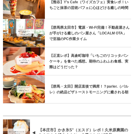
【熊谷】Y’s Cafe（ワイズカフェ）実食レポ！い
ちごと抹茶の芸術パフェに心ほどける癒しの時間
【群馬県太田市】電源・Wi-Fi完備！不動産屋さん
が手がける癒しのパン屋さん「LOCALM OTA」
で至福のPC作業タイム
【正直レポ】高倉町珈琲「いちごのリコッタパン
ケーキ」を食べた感想。期待のふわふわ食感、実
際はどうだった？
【群馬・太田】開店直後で満席！？parler.（パル
レ）の絶品ピザトーストモーニングに癒される朝
【本庄市】かき氷S°（エスド）レポ！久米原農園の