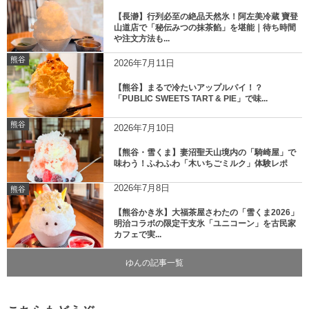
【長瀞】行列必至の絶品天然氷！阿左美冷蔵 寶登
山道店で「秘伝みつの抹茶餡」を堪能｜待ち時間
や注文方法も...
熊谷
2026年7月11日
【熊谷】まるで冷たいアップルパイ！？
「PUBLIC SWEETS TART & PIE」で味...
熊谷
2026年7月10日
【熊谷・雪くま】妻沼聖天山境内の「騎崎屋」で
味わう！ふわふわ「木いちごミルク」体験レポ
2026年7月8日
熊谷
【熊谷かき氷】大福茶屋さわたの「雪くま2026」
明治コラボの限定干支氷「ユニコーン」を古民家
カフェで実...
ゆんの記事一覧