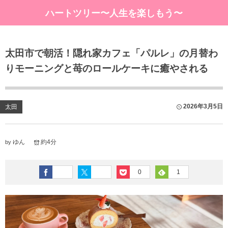
ハートツリー〜人生を楽しもう〜
太田市で朝活！隠れ家カフェ「パルレ」の月替わ
りモーニングと苺のロールケーキに癒やされる
2026年3月5日
太田
ゆん
約4分
by
0
1