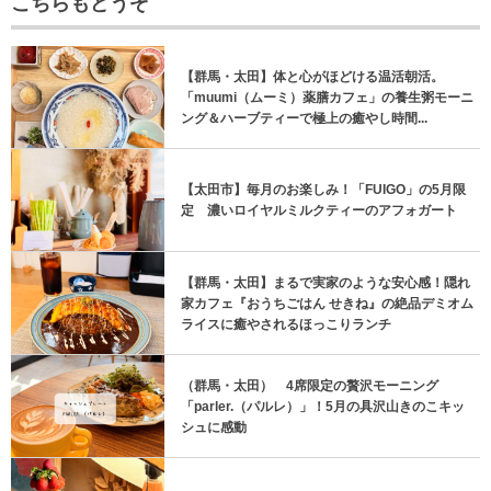
こちらもどうぞ
【群馬・太田】体と心がほどける温活朝活。
「muumi（ムーミ）薬膳カフェ」の養生粥モーニ
ング＆ハーブティーで極上の癒やし時間...
【太田市】毎月のお楽しみ！「FUIGO」の5月限
定 濃いロイヤルミルクティーのアフォガート
【群馬・太田】まるで実家のような安心感！隠れ
家カフェ『おうちごはん せきね』の絶品デミオム
ライスに癒やされるほっこりランチ
（群馬・太田） 4席限定の贅沢モーニング
「parler.（パルレ）」！5月の具沢山きのこキッ
シュに感動