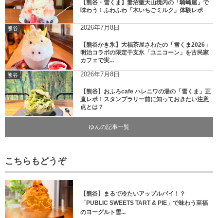
【熊谷・雪くま】妻沼聖天山境内の「騎崎屋」で
味わう！ふわふわ「木いちごミルク」体験レポ
2026年7月8日
熊谷
【熊谷かき氷】大福茶屋さわたの「雪くま2026」
明治コラボの限定干支氷「ユニコーン」を古民家
カフェで実...
2026年7月8日
熊谷
【熊谷】おふろcafe ハレニワの湯の「雪くま」正
直レポ！スタンプラリー前に知っておきたい注意
点とは？
ゆんの記事一覧
こちらもどうぞ
【熊谷】まるで冷たいアップルパイ！？
「PUBLIC SWEETS TART & PIE」で味わう至福
のヨーグルト雪...