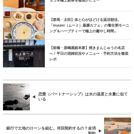
ョコ＆極上新茶を徹底レビュー
【群馬・太田】体と心がほどける温活朝活。
「muumi（ムーミ）薬膳カフェ」の養生粥モーニ
ング＆ハーブティーで極上の癒やし時間...
【前橋・原嶋屋総本家】焼きまんじゅうの名店
へ！平日の混雑状況やメニュー・予約方法を徹底
レポ
恋愛（パートナーシップ）は水の温度と水量に似て
いる
銀行で土地のローンを組む。何回契約するの？金消
契約