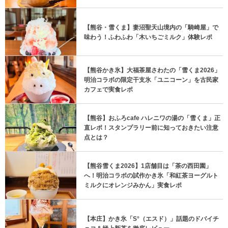
【熊谷・雪くま】妻沼聖天山境内の「騎崎屋」で
味わう！ふわふわ「木いちごミルク」体験レポ
【熊谷かき氷】大福茶屋さわたの「雪くま2026」
明治コラボの限定干支氷「ユニコーン」を古民家
カフェで実食レポ
【熊谷】おふろcafe ハレニワの湯の「雪くま」正
直レポ！スタンプラリー前に知っておきたい注意
点とは？
【熊谷雪くま2026】1店舗目は「茶の西田園」
へ！明治コラボの試作かき氷「和紅茶ヨーグルト
ミルクにオレンジみかん」実食レポ
【本庄】かき氷「S°（エスド）」話題のドバイチ