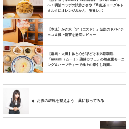
へ！明治コラボの試作かき氷「和紅茶ヨーグルト
ミルクにオレンジみかん」実食レポ
【本庄】かき氷「S°（エスド）」話題のドバイチ
ョコ＆極上新茶を徹底レビュー
【群馬・太田】体と心がほどける温活朝活。
「muumi（ムーミ）薬膳カフェ」の養生粥モーニ
ング＆ハーブティーで極上の癒やし時間...
お腹の環境を整えよう 薬に頼ってみる