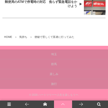
郵便局のATMで停電時の対応 焦らず緊急電話をか
けよう
HOME
気持ち
便秘で苦しくて医者に行ってみた
埼玉
群馬
楽しみ
旅行
©
2026
ハートツリー〜人生を楽しもう〜
.