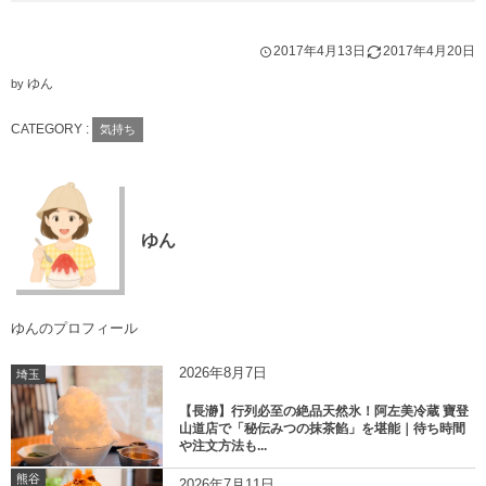
2017年4月13日
2017年4月20日
ゆん
by
CATEGORY :
気持ち
ゆん
ゆんのプロフィール
2026年8月7日
埼玉
【長瀞】行列必至の絶品天然氷！阿左美冷蔵 寶登
山道店で「秘伝みつの抹茶餡」を堪能｜待ち時間
や注文方法も...
熊谷
2026年7月11日