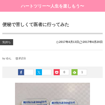
ハートツリー〜人生を楽しもう〜
便秘で苦しくて医者に行ってみた
2017年4月13日
2017年4月20日
気持ち
ゆん
約2分
by
0
1