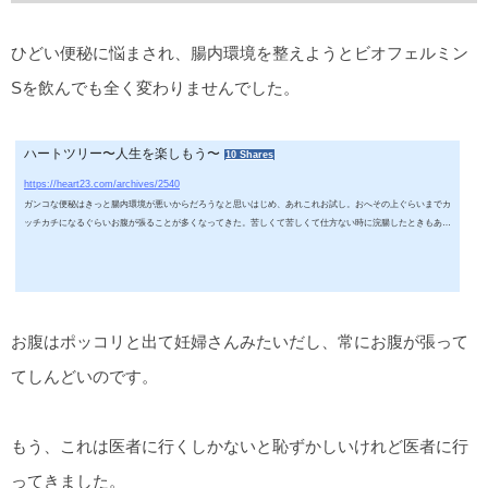
ひどい便秘に悩まされ、腸内環境を整えようとビオフェルミン
Sを飲んでも全く変わりませんでした。
ハートツリー〜人生を楽しもう〜
10 Shares
お腹の環境を整えよう 薬に頼ってみる
https://heart23.com/archives/2540
ガンコな便秘はきっと腸内環境が悪いからだろうなと思いはじめ、あれこれお試し。おへその上ぐらいまでカ
ッチカチになるぐらいお腹が張ることが多くなってきた。苦しくて苦しくて仕方ない時に浣腸したときもあっ
て、どっさり出たの。2.7キロwどれだけ溜まってるんだ！こんなにどっさり出るなら良い！と楽しくなってま
た苦しくなった時に使ったら、1日分ぐらいでがっかり…。それに、センナも飲んだ。センナは効く。学生の
頃センナ茶を夜に飲んだら、夜中お腹が痛くなって起きて30分ぐらい夜中のトイレで冷や汗かきながらうずく
まってた...
お腹はポッコリと出て妊婦さんみたいだし、常にお腹が張って
てしんどいのです。
もう、これは医者に行くしかないと恥ずかしいけれど医者に行
ってきました。