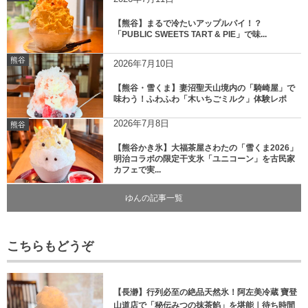
【熊谷】まるで冷たいアップルパイ！？
「PUBLIC SWEETS TART & PIE」で味...
熊谷
2026年7月10日
【熊谷・雪くま】妻沼聖天山境内の「騎崎屋」で
味わう！ふわふわ「木いちごミルク」体験レポ
2026年7月8日
熊谷
【熊谷かき氷】大福茶屋さわたの「雪くま2026」
明治コラボの限定干支氷「ユニコーン」を古民家
カフェで実...
ゆんの記事一覧
こちらもどうぞ
【長瀞】行列必至の絶品天然氷！阿左美冷蔵 寶登
山道店で「秘伝みつの抹茶餡」を堪能｜待ち時間