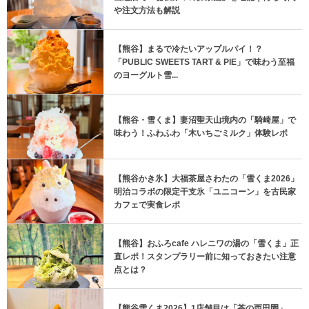
や注文方法も解説
【熊谷】まるで冷たいアップルパイ！？
「PUBLIC SWEETS TART & PIE」で味わう至福
のヨーグルト雪...
【熊谷・雪くま】妻沼聖天山境内の「騎崎屋」で
味わう！ふわふわ「木いちごミルク」体験レポ
【熊谷かき氷】大福茶屋さわたの「雪くま2026」
明治コラボの限定干支氷「ユニコーン」を古民家
カフェで実食レポ
【熊谷】おふろcafe ハレニワの湯の「雪くま」正
直レポ！スタンプラリー前に知っておきたい注意
点とは？
【熊谷雪くま2026】1店舗目は「茶の西田園」