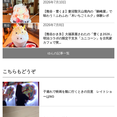
熊谷
2026年7月10日
【熊谷・雪くま】妻沼聖天山境内の「騎崎屋」で
味わう！ふわふわ「木いちごミルク」体験レポ
2026年7月8日
熊谷
【熊谷かき氷】大福茶屋さわたの「雪くま2026」
明治コラボの限定干支氷「ユニコーン」を古民家
カフェで実...
ゆんの記事一覧
こちらもどうぞ
子連れで映画を観に行くときの注意 レイトショ
ーはNG