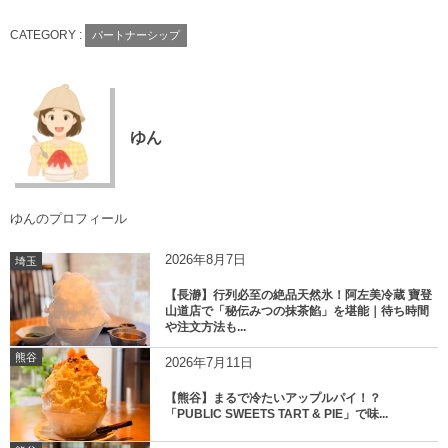
CATEGORY :
パートナーシップ
ゆん
ゆんのプロフィール
2026年8月7日
埼玉
【長瀞】行列必至の絶品天然氷！阿左美冷蔵 寶登
山道店で「秘伝みつの抹茶餡」を堪能｜待ち時間
や注文方法も...
熊谷
2026年7月11日
【熊谷】まるで冷たいアップルパイ！？
「PUBLIC SWEETS TART & PIE」で味...