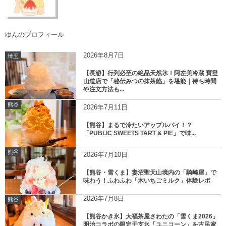
ゆんのプロフィール
2026年8月7日
埼玉
【長瀞】行列必至の絶品天然氷！阿左美冷蔵 寶登
山道店で「秘伝みつの抹茶餡」を堪能｜待ち時間
や注文方法も...
熊谷
2026年7月11日
【熊谷】まるで冷たいアップルパイ！？
「PUBLIC SWEETS TART & PIE」で味...
熊谷
2026年7月10日
【熊谷・雪くま】妻沼聖天山境内の「騎崎屋」で
味わう！ふわふわ「木いちごミルク」体験レポ
2026年7月8日
熊谷
【熊谷かき氷】大福茶屋さわたの「雪くま2026」
明治コラボの限定干支氷「ユニコーン」を古民家