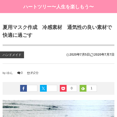
ハートツリー〜人生を楽しもう〜
夏用マスク作成 冷感素材 通気性の良い素材で
快適に過ごす
2020年7月5日
2020年7月7日
ハンドメイド
ゆん
0
約2分
by
0
1