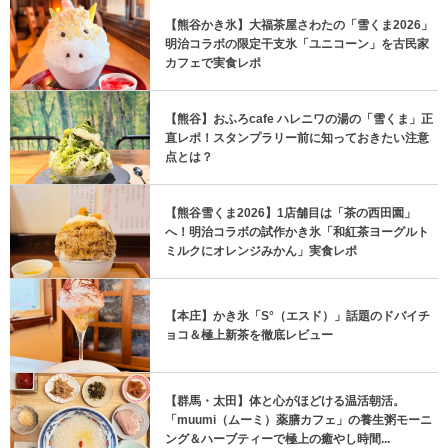
【熊谷かき氷】大福茶屋さわたの「雪くま2026」
明治コラボの限定干支氷「ユニコーン」を古民家
カフェで実食レポ
【熊谷】おふろcafe ハレニワの湯の「雪くま」正
直レポ！スタンプラリー前に知っておきたい注意
点とは？
【熊谷雪くま2026】1店舗目は「茶の西田園」
へ！明治コラボの試作かき氷「和紅茶ヨーグルト
ミルクにオレンジみかん」実食レポ
【本庄】かき氷「S°（エスド）」話題のドバイチ
ョコ＆極上新茶を徹底レビュー
【群馬・太田】体と心がほどける温活朝活。
「muumi（ムーミ）薬膳カフェ」の養生粥モーニ
ング＆ハーブティーで極上の癒やし時間...