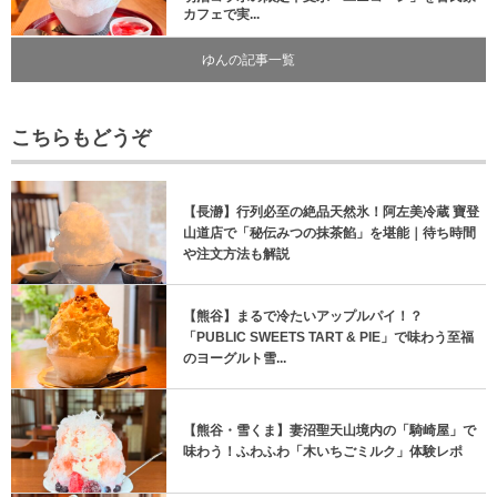
カフェで実...
ゆんの記事一覧
こちらもどうぞ
【長瀞】行列必至の絶品天然氷！阿左美冷蔵 寶登
山道店で「秘伝みつの抹茶餡」を堪能｜待ち時間
や注文方法も解説
【熊谷】まるで冷たいアップルパイ！？
「PUBLIC SWEETS TART & PIE」で味わう至福
のヨーグルト雪...
【熊谷・雪くま】妻沼聖天山境内の「騎崎屋」で
味わう！ふわふわ「木いちごミルク」体験レポ