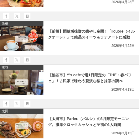
2026年4月23日
前橋
【前橋】開放感抜群の癒やし空間！「ilcuore（イル
クオーレ）」で絶品スイーツ＆ラテアートに感動
2026年4月22日
熊谷
【熊谷市】Y’s cafeで週1日限定の「THE・春パフ
ェ」！古民家で味わう贅沢な桜と抹茶の調べ
2026年4月19日
太田
【太田市】Parler.（パルレ）の3月限定モーニン
グ。濃厚クロックムッシュと至福の1人時間
2026年3月13日