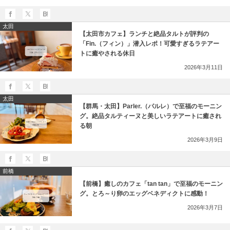
太田
【太田市カフェ】ランチと絶品タルトが評判の
「Fin.（フィン）」潜入レポ！可愛すぎるラテアー
トに癒やされる休日
2026年3月11日
太田
【群馬・太田】Parler.（パルレ）で至福のモーニン
グ。絶品タルティーヌと美しいラテアートに癒され
る朝
2026年3月9日
前橋
【前橋】癒しのカフェ「tan tan」で至福のモーニン
グ。とろ～り卵のエッグベネディクトに感動！
2026年3月7日