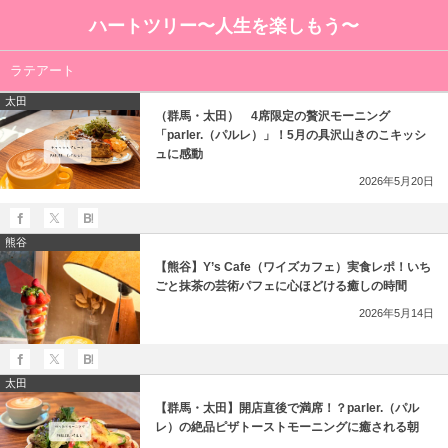
ハートツリー〜人生を楽しもう〜
ラテアート
太田
（群馬・太田） 4席限定の贅沢モーニング
「parler.（パルレ）」！5月の具沢山きのこキッシ
ュに感動
2026年5月20日
熊谷
【熊谷】Y’s Cafe（ワイズカフェ）実食レポ！いち
ごと抹茶の芸術パフェに心ほどける癒しの時間
2026年5月14日
太田
【群馬・太田】開店直後で満席！？parler.（パル
レ）の絶品ピザトーストモーニングに癒される朝