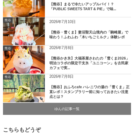
【熊谷】まるで冷たいアップルパイ！？
「PUBLIC SWEETS TART & PIE」で味...
熊谷
2026年7月10日
【熊谷・雪くま】妻沼聖天山境内の「騎崎屋」で
味わう！ふわふわ「木いちごミルク」体験レポ
2026年7月8日
熊谷
【熊谷かき氷】大福茶屋さわたの「雪くま2026」
明治コラボの限定干支氷「ユニコーン」を古民家
カフェで実...
2026年7月8日
熊谷
【熊谷】おふろcafe ハレニワの湯の「雪くま」正
直レポ！スタンプラリー前に知っておきたい注意
点とは？
ゆんの記事一覧
こちらもどうぞ