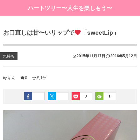
ハートツリー〜人生を楽しもう〜
お口直しは甘〜いリップで
「sweetLip」
2015年11月17日
2016年5月12日
気持ち
ゆん
0
約1分
by
0
1