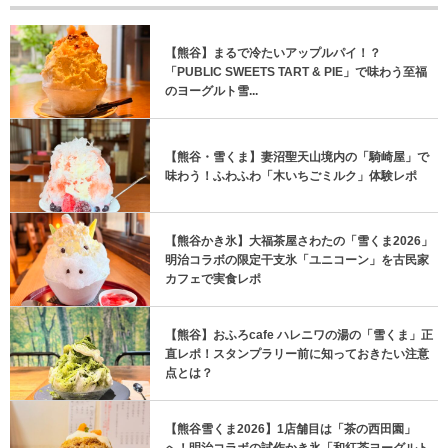
【熊谷】まるで冷たいアップルパイ！？
「PUBLIC SWEETS TART & PIE」で味わう至福
のヨーグルト雪...
【熊谷・雪くま】妻沼聖天山境内の「騎崎屋」で
味わう！ふわふわ「木いちごミルク」体験レポ
【熊谷かき氷】大福茶屋さわたの「雪くま2026」
明治コラボの限定干支氷「ユニコーン」を古民家
カフェで実食レポ
【熊谷】おふろcafe ハレニワの湯の「雪くま」正
直レポ！スタンプラリー前に知っておきたい注意
点とは？
【熊谷雪くま2026】1店舗目は「茶の西田園」