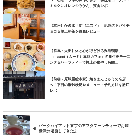
へ！明治コラボの試作かき氷「和紅茶ヨーグルト
ミルクにオレンジみかん」実食レポ
【本庄】かき氷「S°（エスド）」話題のドバイチ
ョコ＆極上新茶を徹底レビュー
【群馬・太田】体と心がほどける温活朝活。
「muumi（ムーミ）薬膳カフェ」の養生粥モーニ
ング＆ハーブティーで極上の癒やし時間...
【前橋・原嶋屋総本家】焼きまんじゅうの名店
へ！平日の混雑状況やメニュー・予約方法を徹底
レポ
パークハイアット東京のアフタヌーンティーでお姫
様気分堪能してきたよ