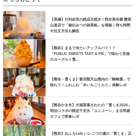
【長瀞】行列必至の絶品天然氷！阿左美冷蔵 寶登
山道店で「秘伝みつの抹茶餡」を堪能｜待ち時間
や注文方法も解説
【熊谷】まるで冷たいアップルパイ！？
「PUBLIC SWEETS TART & PIE」で味わう至福
のヨーグルト雪...
【熊谷・雪くま】妻沼聖天山境内の「騎崎屋」で
味わう！ふわふわ「木いちごミルク」体験レポ
【熊谷かき氷】大福茶屋さわたの「雪くま2026」
明治コラボの限定干支氷「ユニコーン」を古民家
カフェで実食レポ
【熊谷】おふろcafe ハレニワの湯の「雪くま」正