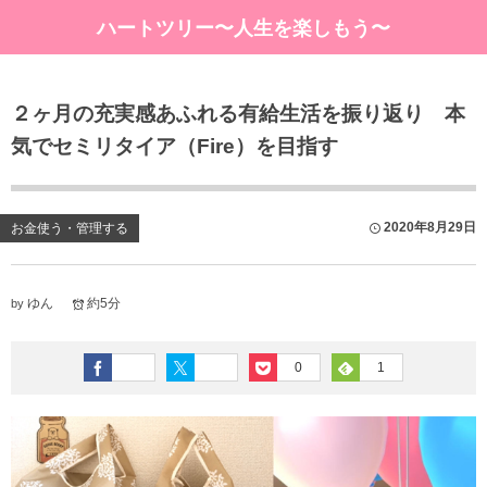
ハートツリー〜人生を楽しもう〜
２ヶ月の充実感あふれる有給生活を振り返り 本
気でセミリタイア（Fire）を目指す
2020年8月29日
お金使う・管理する
ゆん
約5分
by
0
1