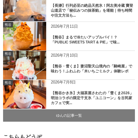
【長瀞】行列必至の絶品天然氷！阿左美冷蔵 寶登
山道店で「秘伝みつの抹茶餡」を堪能｜待ち時間
や注文方法も...
熊谷
2026年7月11日
【熊谷】まるで冷たいアップルパイ！？
「PUBLIC SWEETS TART & PIE」で味...
熊谷
2026年7月10日
【熊谷・雪くま】妻沼聖天山境内の「騎崎屋」で
味わう！ふわふわ「木いちごミルク」体験レポ
2026年7月8日
熊谷
【熊谷かき氷】大福茶屋さわたの「雪くま2026」
明治コラボの限定干支氷「ユニコーン」を古民家
カフェで実...
ゆんの記事一覧
こちらもどうぞ