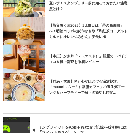
直レポ！スタンプラリー前に知っておきたい注意
点とは？
【熊谷雪くま2026】1店舗目は「茶の西田園」
へ！明治コラボの試作かき氷「和紅茶ヨーグルト
ミルクにオレンジみかん」実食レポ
【本庄】かき氷「S°（エスド）」話題のドバイチ
ョコ＆極上新茶を徹底レビュー
【群馬・太田】体と心がほどける温活朝活。
「muumi（ムーミ）薬膳カフェ」の養生粥モーニ
ング＆ハーブティーで極上の癒やし時間...
リングフィットをApple Watchで記録を残す時には
「フィットネスゲーム」で