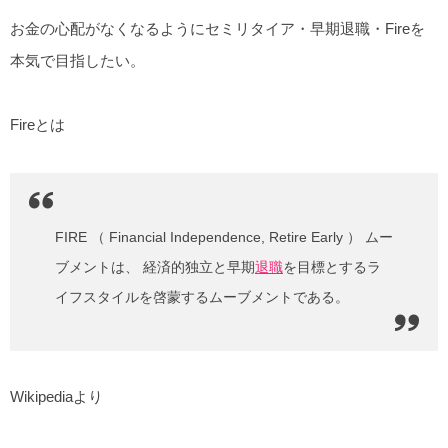
お金の心配がなくなるようにセミリタイア・早期退職・Fireを
本気で目指したい。
Fireとは
FIRE
（
F
inancial
I
ndependence,
R
etire
E
arly ） ムー
ブメントは、 経済的独立と早期
退職
を目標とするラ
イフスタイルを啓蒙するムーブメントである。
Wikipediaより