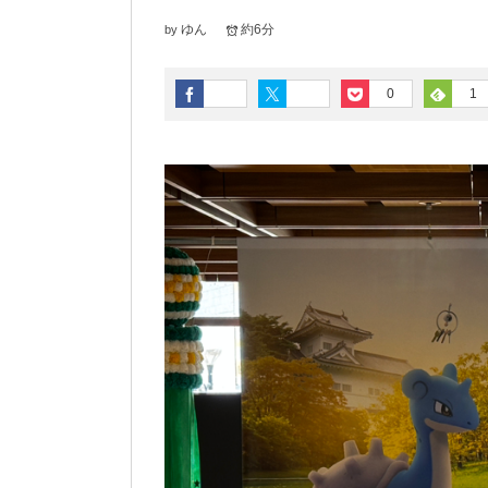
ゆん
約6分
by
0
1