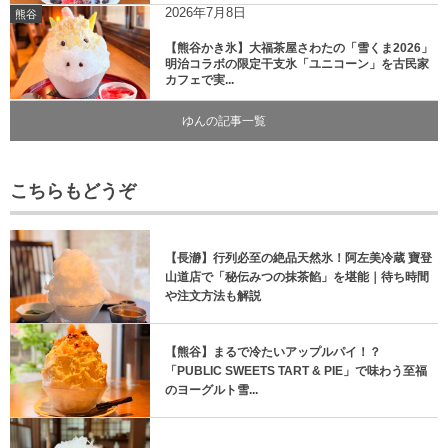
2026年7月8日
熊谷
【熊谷かき氷】大福茶屋さわたの「雪くま2026」
明治コラボの限定干支氷「ユニコーン」を古民家
カフェで実...
ゆんの記事一覧
こちらもどうぞ
【長瀞】行列必至の絶品天然氷！阿左美冷蔵 寶登
山道店で「秘伝みつの抹茶餡」を堪能｜待ち時間
や注文方法も解説
【熊谷】まるで冷たいアップルパイ！？
「PUBLIC SWEETS TART & PIE」で味わう至福
のヨーグルト雪...