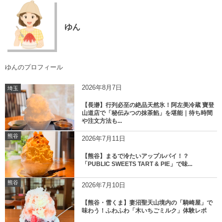
ゆん
ゆんのプロフィール
2026年8月7日
埼玉
【長瀞】行列必至の絶品天然氷！阿左美冷蔵 寶登
山道店で「秘伝みつの抹茶餡」を堪能｜待ち時間
や注文方法も...
熊谷
2026年7月11日
【熊谷】まるで冷たいアップルパイ！？
「PUBLIC SWEETS TART & PIE」で味...
熊谷
2026年7月10日
【熊谷・雪くま】妻沼聖天山境内の「騎崎屋」で
味わう！ふわふわ「木いちごミルク」体験レポ