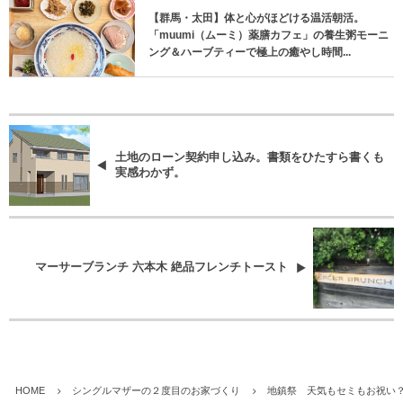
【群馬・太田】体と心がほどける温活朝活。
「muumi（ムーミ）薬膳カフェ」の養生粥モーニ
ング＆ハーブティーで極上の癒やし時間...
土地のローン契約申し込み。書類をひたすら書くも
実感わかず。
マーサーブランチ 六本木 絶品フレンチトースト
HOME
シングルマザーの２度目のお家づくり
地鎮祭 天気もセミもお祝い