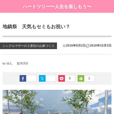
ハートツリー〜人生を楽しもう〜
地鎮祭 天気もセミもお祝い？
2016年8月2日
2016年10月3日
シングルマザーの２度目のお家づくり
ゆん
約3分
by
0
1