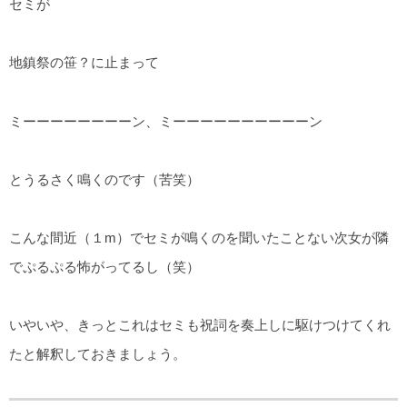
セミが
地鎮祭の笹？に止まって
ミーーーーーーーーン、ミーーーーーーーーーーン
とうるさく鳴くのです（苦笑）
こんな間近（１m）でセミが鳴くのを聞いたことない次女が隣
でぷるぷる怖がってるし（笑）
いやいや、きっとこれはセミも祝詞を奏上しに駆けつけてくれ
たと解釈しておきましょう。