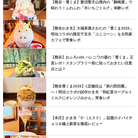
【熊谷・雪くま】妻沼聖天山境内の「騎崎屋」で
味わう！ふわふわ「木いちごミルク」体験レポ
【熊谷かき氷】大福茶屋さわたの「雪くま2026」
明治コラボの限定干支氷「ユニコーン」を古民家
カフェで実食レポ
【熊谷】おふろcafe ハレニワの湯の「雪くま」正
直レポ！スタンプラリー前に知っておきたい注意
点とは？
【熊谷雪くま2026】1店舗目は「茶の西田園」
へ！明治コラボの試作かき氷「和紅茶ヨーグルト
ミルクにオレンジみかん」実食レポ
【本庄】かき氷「S°（エスド）」話題のドバイチ
ョコ＆極上新茶を徹底レビュー