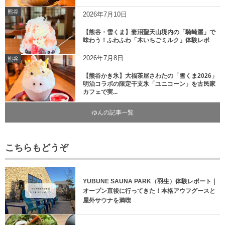
熊谷
2026年7月10日
【熊谷・雪くま】妻沼聖天山境内の「騎崎屋」で
味わう！ふわふわ「木いちごミルク」体験レポ
2026年7月8日
熊谷
【熊谷かき氷】大福茶屋さわたの「雪くま2026」
明治コラボの限定干支氷「ユニコーン」を古民家
カフェで実...
ゆんの記事一覧
こちらもどうぞ
YUBUNE SAUNA PARK（羽生）体験レポート｜
オープン直後に行ってきた！本格アウフグースと
屋外サウナを満喫