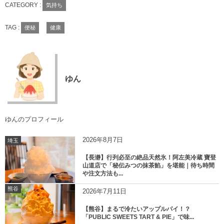
CATEGORY :
気持ち
TAG :
便秘
健康
ゆん
ゆんのプロフィール
2026年8月7日
埼玉
【長瀞】行列必至の絶品天然氷！阿左美冷蔵 寶登
山道店で「秘伝みつの抹茶餡」を堪能｜待ち時間
や注文方法も...
熊谷
2026年7月11日
【熊谷】まるで冷たいアップルパイ！？
「PUBLIC SWEETS TART & PIE」で味...