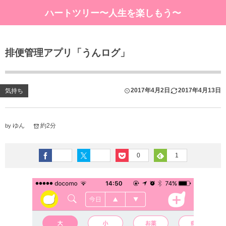
ハートツリー〜人生を楽しもう〜
排便管理アプリ「うんログ」
2017年4月2日
2017年4月13日
気持ち
ゆん
約2分
by
0
1