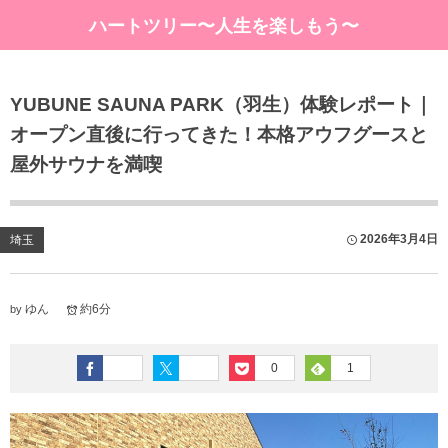
ハートツリー〜人生を楽しもう〜
YUBUNE SAUNA PARK（羽生）体験レポート｜
オープン直後に行ってきた！本格アウフグースと
屋外サウナを満喫
2026年3月4日
埼玉
ゆん
約6分
by
0
1