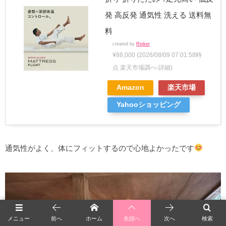
発 高反発 通気性 洗える 送料無
料
created by
Rinker
¥88,000
(2026/08/09 07:01:58時
点 楽天市場調べ-
詳細)
Amazon
楽天市場
Yahooショッピング
通気性がよく、体にフィットするので心地よかったです
メニュー
前へ
ホーム
先頭へ
次へ
検索