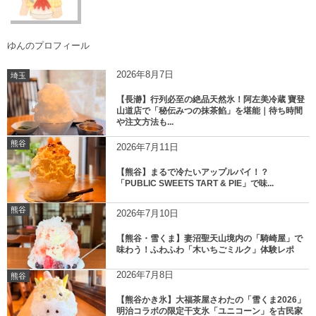
ゆんのプロフィール
2026年8月7日
埼玉
【長瀞】行列必至の絶品天然氷！阿左美冷蔵 寶登
山道店で「秘伝みつの抹茶餡」を堪能｜待ち時間
や注文方法も...
熊谷
2026年7月11日
【熊谷】まるで冷たいアップルパイ！？
「PUBLIC SWEETS TART & PIE」で味...
熊谷
2026年7月10日
【熊谷・雪くま】妻沼聖天山境内の「騎崎屋」で
味わう！ふわふわ「木いちごミルク」体験レポ
2026年7月8日
熊谷
【熊谷かき氷】大福茶屋さわたの「雪くま2026」
明治コラボの限定干支氷「ユニコーン」を古民家