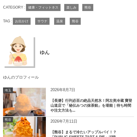
CATEGORY :
健康・フィットネス
楽しみ
熊谷
TAG :
お出かけ
サウナ
温泉
熊谷
ゆん
ゆんのプロフィール
2026年8月7日
埼玉
【長瀞】行列必至の絶品天然氷！阿左美冷蔵 寶登
山道店で「秘伝みつの抹茶餡」を堪能｜待ち時間
や注文方法も...
熊谷
2026年7月11日
【熊谷】まるで冷たいアップルパイ！？
「PUBLIC SWEETS TART & PIE」で味...