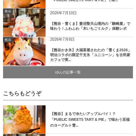
熊谷
2026年7月10日
【熊谷・雪くま】妻沼聖天山境内の「騎崎屋」で
味わう！ふわふわ「木いちごミルク」体験レポ
2026年7月8日
熊谷
【熊谷かき氷】大福茶屋さわたの「雪くま2026」
明治コラボの限定干支氷「ユニコーン」を古民家
カフェで実...
ゆんの記事一覧
こちらもどうぞ
【熊谷】まるで冷たいアップルパイ！？
「PUBLIC SWEETS TART & PIE」で味わう至福
のヨーグルト雪...