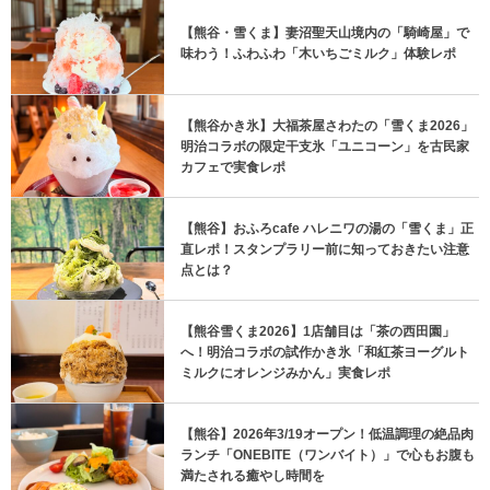
【熊谷・雪くま】妻沼聖天山境内の「騎崎屋」で
味わう！ふわふわ「木いちごミルク」体験レポ
【熊谷かき氷】大福茶屋さわたの「雪くま2026」
明治コラボの限定干支氷「ユニコーン」を古民家
カフェで実食レポ
【熊谷】おふろcafe ハレニワの湯の「雪くま」正
直レポ！スタンプラリー前に知っておきたい注意
点とは？
【熊谷雪くま2026】1店舗目は「茶の西田園」
へ！明治コラボの試作かき氷「和紅茶ヨーグルト
ミルクにオレンジみかん」実食レポ
【熊谷】2026年3/19オープン！低温調理の絶品肉
ランチ「ONEBITE（ワンバイト）」で心もお腹も
満たされる癒やし時間を