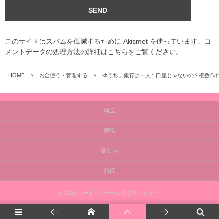
このサイトはスパムを低減するために Akismet を使っています。
コ
メントデータの処理方法の詳細はこちらをご覧ください
。
HOME
お金使う・管理する
ゆうちょ銀行は一人１口座じゃないの？複数作
埼玉
群馬
楽しみ
旅行
©
2026
ハートツリー〜人生を楽しもう〜
.