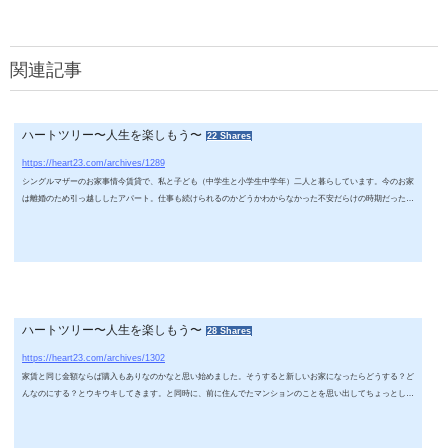
関連記事
ハートツリー〜人生を楽しもう〜
22 Shares
シングルマザーお家を買う！？
https://heart23.com/archives/1289
シングルマザーのお家事情今賃貸で、私と子ども（中学生と小学生中学年）二人と暮らしています。今のお家
は離婚のため引っ越ししたアパート。仕事も続けられるのかどうかわからなかった不安だらけの時期だったの
で、固定費は極力抑えようと狭くてもいいから家賃がとにかく安いことを重視に選びました。１LDK。ぼろア
パート。エアコンが備え付けなのですが、１５年以上前の年代物。夏は一日中エアコンをつけていないと暑く
て暑くて熱射病になりそうな勢い。夏のピークは３万円弱の電気代でした。。。燃費悪いし、効きも悪いので
エアコン...
ハートツリー〜人生を楽しもう〜
28 Shares
シングルマザーの住宅購入のデメリット
https://heart23.com/archives/1302
家賃と同じ金額ならば購入もありなのかなと思い始めました。そうすると新しいお家になったらどうする？ど
んなのにする？とウキウキしてきます。と同時に、前に住んでたマンションのことを思い出してちょっとしん
みりしたりします。昔住んでた新築マンションが理想の家私、結婚時代に新築マンションを購入してます。内
装のカラーや間取りは何パターンの中から使いやすいもの、住みやすそうなものと自分の理想に近づけていき
ました。夢のある新しくて綺麗なマンション生活に思いを馳せて作ったマイホームは最新設備で快適だっ