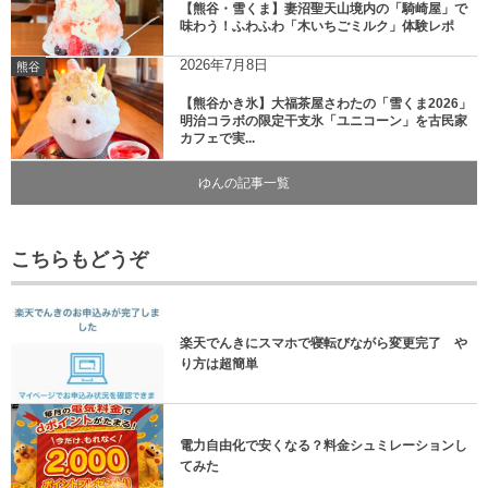
【熊谷・雪くま】妻沼聖天山境内の「騎崎屋」で
味わう！ふわふわ「木いちごミルク」体験レポ
2026年7月8日
熊谷
【熊谷かき氷】大福茶屋さわたの「雪くま2026」
明治コラボの限定干支氷「ユニコーン」を古民家
カフェで実...
ゆんの記事一覧
こちらもどうぞ
楽天でんきにスマホで寝転びながら変更完了 や
り方は超簡単
電力自由化で安くなる？料金シュミレーションし
てみた