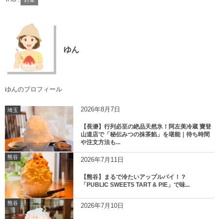
ゆん
ゆんのプロフィール
2026年8月7日
埼玉
【長瀞】行列必至の絶品天然氷！阿左美冷蔵 寶登
山道店で「秘伝みつの抹茶餡」を堪能｜待ち時間
や注文方法も...
熊谷
2026年7月11日
【熊谷】まるで冷たいアップルパイ！？
「PUBLIC SWEETS TART & PIE」で味...
熊谷
2026年7月10日