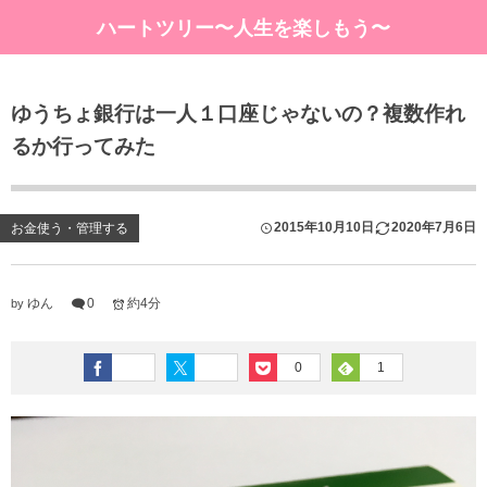
ハートツリー〜人生を楽しもう〜
ゆうちょ銀行は一人１口座じゃないの？複数作れ
るか行ってみた
2015年10月10日
2020年7月6日
お金使う・管理する
ゆん
0
約4分
by
0
1