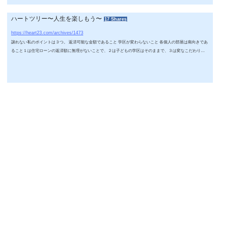
た！！それ...
ハートツリー〜人生を楽しもう〜
17 Shares
全室南向きにこだわる訳 シングルマザーの２度目のお家作り
https://heart23.com/archives/1473
譲れない私のポイントは３つ。 返済可能な金額であること 学区が変わらないこと 各個人の部屋は南向きであ
ること１は住宅ローンの返済額に無理がないことで、２は子どもの学区はそのままで、３は変なこだわり
（笑）これはあくまでも参考程度でいいのですが、風水で女の子は東・南の明るい部屋が向いています。西に
なると落ち着いてしまうので、嫁にいけなくなるとも聞きます。参考リンク↓子供部屋の位置はどう決める
か 家相風水お日様を浴びてすくすく育って欲しい〜。そしていつかは巣立っていって欲しい〜。忘れていけ
ないのは、私...