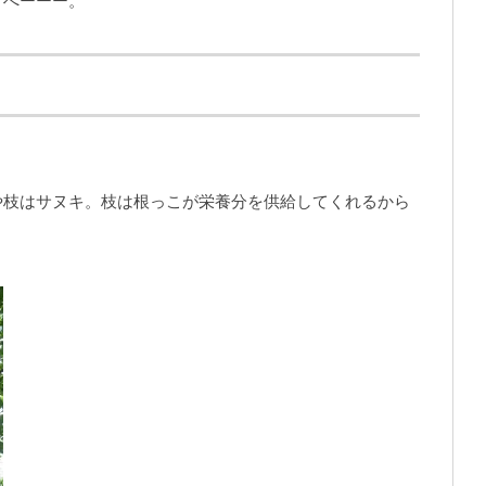
。へーーー。
や枝はサヌキ。枝は根っこが栄養分を供給してくれるから