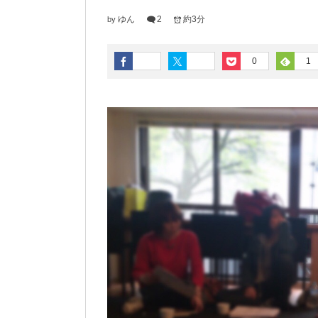
ゆん
2
約3分
by
0
1