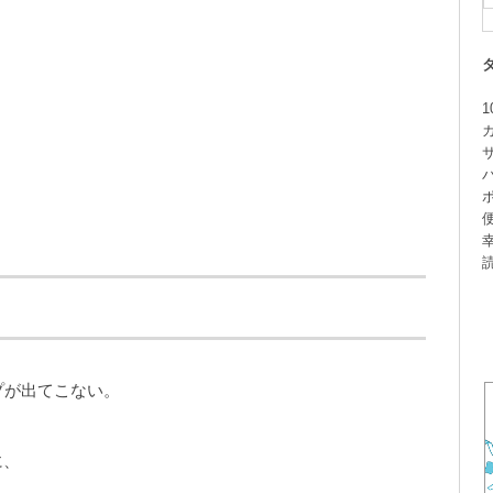
1
プが出てこない。
に、