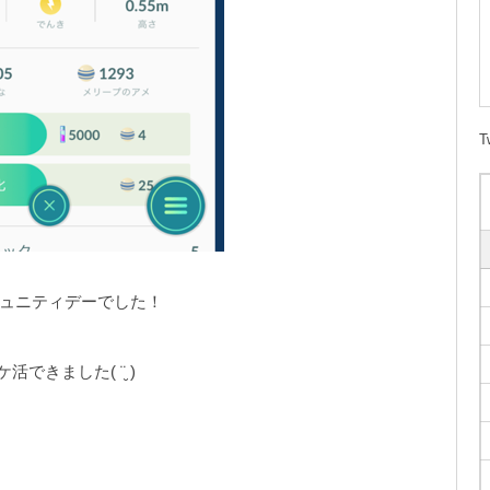
T
ミュニティデーでした！
きました( ¨̮ )