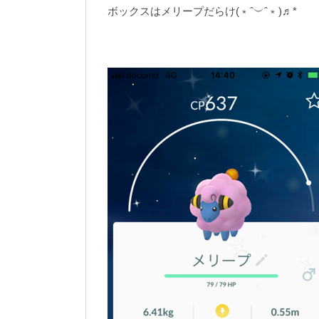
ボックスはメリープだらけ(﹡ˆ︶ˆ﹡)♬*